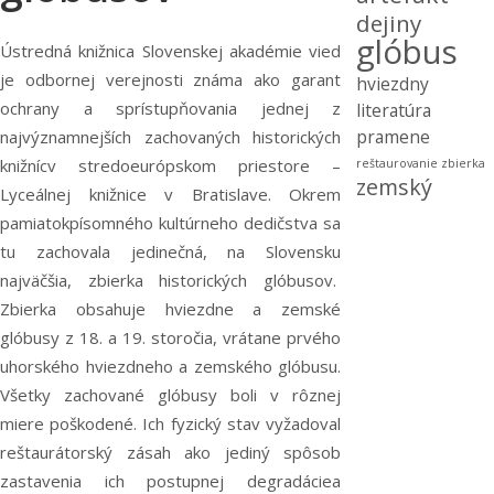
dejiny
glóbus
Ústredná knižnica Slovenskej akadémie vied
je odbornej verejnosti známa ako garant
hviezdny
ochrany a sprístupňovania jednej z
literatúra
pramene
najvýznamnejších zachovaných historických
knižnícv stredoeurópskom priestore –
reštaurovanie
zbierka
zemský
Lyceálnej knižnice v Bratislave. Okrem
pamiatokpísomného kultúrneho dedičstva sa
tu zachovala jedinečná, na Slovensku
najväčšia, zbierka historických glóbusov.
Zbierka obsahuje hviezdne a zemské
glóbusy z 18. a 19. storočia, vrátane prvého
uhorského hviezdneho a zemského glóbusu.
Všetky zachované glóbusy boli v rôznej
miere poškodené. Ich fyzický stav vyžadoval
reštaurátorský zásah ako jediný spôsob
zastavenia ich postupnej degradáciea