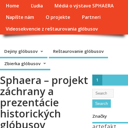
Home
Ľudia
Médiá o výstave SPHAERA
Napíšte nám
O projekte
Partneri
Videosekvencie z reštaurovania glóbusov
Dejiny glóbusov
Reštaurovanie glóbusov
Zbierka glóbusov
Sphaera – projekt
1
záchrany a
prezentácie
historických
Značky
glóbusov
artefakt