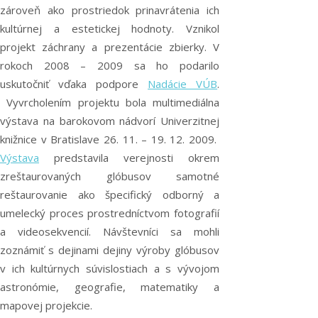
zároveň ako prostriedok prinavrátenia ich
kultúrnej a estetickej hodnoty. Vznikol
projekt záchrany a prezentácie zbierky. V
rokoch 2008 – 2009 sa ho podarilo
uskutočniť vďaka podpore
Nadácie VÚB
.
Vyvrcholením projektu bola multimediálna
výstava na barokovom nádvorí Univerzitnej
knižnice v Bratislave 26. 11. – 19. 12. 2009.
Výstava
predstavila verejnosti okrem
zreštaurovaných glóbusov samotné
reštaurovanie ako špecifický odborný a
umelecký proces prostredníctvom fotografií
a videosekvencií. Návštevníci sa mohli
zoznámiť s dejinami dejiny výroby glóbusov
v ich kultúrnych súvislostiach a s vývojom
astronómie, geografie, matematiky a
mapovej projekcie.