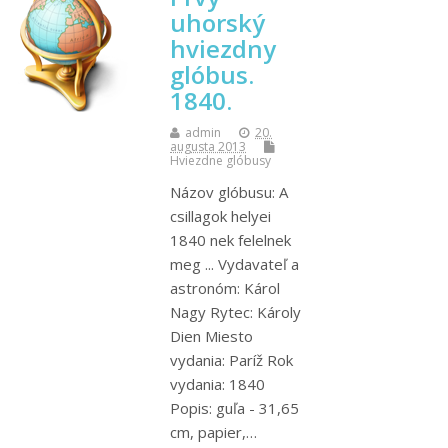
uhorský
hviezdny
glóbus.
1840.
admin
20.
augusta 2013
Hviezdne glóbusy
Názov glóbusu: A
csillagok helyei
1840 nek felelnek
meg ... Vydavateľ a
astronóm: Károl
Nagy Rytec: Károly
Dien Miesto
vydania: Paríž Rok
vydania: 1840
Popis: guľa - 31,65
cm, papier,…