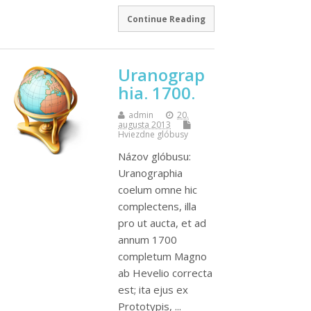
Continue Reading
Uranograp
hia. 1700.
admin
20.
augusta 2013
Hviezdne glóbusy
Názov glóbusu:
Uranographia
coelum omne hic
complectens, illa
pro ut aucta, et ad
annum 1700
completum Magno
ab Hevelio correcta
est; ita ejus ex
Prototypis, ...