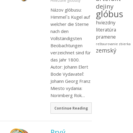
Hviezdne glóbusy
dejiny
Názov glóbusu:
glóbus
Himmel´s Kugel auf
hviezdny
welcher die Sterne
literatúra
nach den
pramene
Vollständigsten
reštaurovanie
zbierka
Beobachtungen
zemský
verzeichnet sind für
das Jahr 1800.
Autor: Johann Elert
Bode Vydavateľ:
Johann Georg Franz
Miesto vydania:
Norimberg Rok…
Continue Reading
Prvý