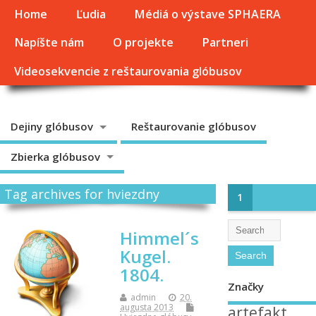
Home
Ľudia
Médiá o výstave SPHAERA
Napíšte nám
O projekte
Partneri
Videosekvencie z reštaurovania glóbusov
Dejiny glóbusov
Reštaurovanie glóbusov
Zbierka glóbusov
Tag archives for hviezdny
1
Himmel´s
Kugel.
1804.
Značky
admin
20.
augusta 2013
artefakt