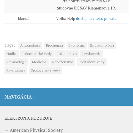
Pre používateľov mimo SAV:
Študovne ÚK SAV Klemensova 19,
Manuál
Voľba Help
dostupná v tejto ponuke
Tags:
Antropológia
Biochémia
Ekonómia
Endokrinológia
Hudba
Informatické vedy
Inžinierstvo
Jazykoveda
Kriminológia
Medicína
Náboženstvo
Počítačové vedy
Psychológia
Spoločenské vedy
NAVIGÁCIA:
ELEKTRONICKÉ ZDROJE
American Physical Society