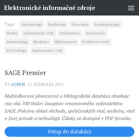
Elektronické informačné zdroje
Tags:
Antropológia
Biochémia
Ekonómia
Endokrinológia
Hudba
Informatické vedy
Inžinierstvo
Jazykoveda
Kriminológia
Medicína
Náboženstvo
Počítačové vedy
Psychológia
Spoločenské vedy
SAGE Premier
BY
ADMIN
· 15. FEBRUÁRA 2015
Multiodborová plnotextová a bibliografická databáza obsahuje
viac ako 700 titulov časopisov renomovaného vydavateľstva
SAGE. Pokrýva oblasť obchodu, spoločenských vied, medicíny, vied
o živej prírode a technológii. Články sú dostupné v PDF formáte.
Vstup do databázy