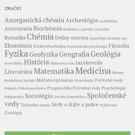
ZNAČKY
Anorganická chémia
Archeológia
Architektúra
Biochémia
Astronómia
Biochémia a genetika živočíchov
Chémia
Botanika
Dejiny umenia
Egyptológia
Ekológia lesa
Ekonómia
Filozofia
Elektrotechnika
Experimentálna psychológia
Fyzika
Geológia
Geografia
Geofyzika
História
Jazykoveda
Geotechnika
Informačná veda
Medicína
Matematika
Literatúra
Meranie
Multidisciplinárna
Politické vedy
Molekulárna biológia
Orientalistika
Prognostika
Prírodné vedy
Psychológia
Polyméry
Poľnohospodárstvo
Spoločenské
Sociológia
Religionistika
Sociálna komunikácia
vedy
Vedy o štáte a práve
Technika
Umenie
Vzdelávanie
Zoológia