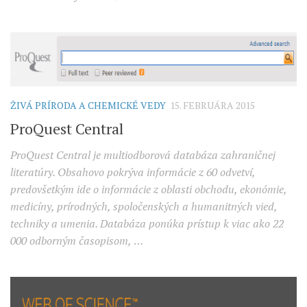
ŽIVÁ PRÍRODA A CHEMICKÉ VEDY
15. FEBRUÁRA 2015
ProQuest Central
ProQuest Central je multiodborová databáza zahraničnej
literatúry. Obsahovo pokrýva informácie z 60 odvetví,
predovšetkým ide o informácie z oblasti obchodu, ekonómie,
medicíny, prírodných, spoločenských a humanitných vied,
techniky a umenia. Databáza ponúka prístup k viac ako 22
000 odborným časopisom,
…