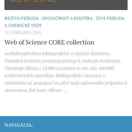
NEŽIVÁ PRÍRODA
/
SPOLOČNOSŤ A KULTÚRA
/
ŽIVÁ PRÍRODA
A CHEMICKÉ VEDY
15. FEBRUÁRA 2015
Web of Science CORE collection
multidisciplinárna bibliografická a citačná databáza,
Ústredná knižnica poskytuje prístup k siedmym kolekciám.
Obsahuje články z 12 000 časopisov a viac ako 160 000
konferenčných zborníkov. Bibliografické záznamy s
abstraktmi sú prepojené na plné texty vydavateľov/prípadne k
otvorenému full textu. Okrem
…
NAVIGÁCIA: