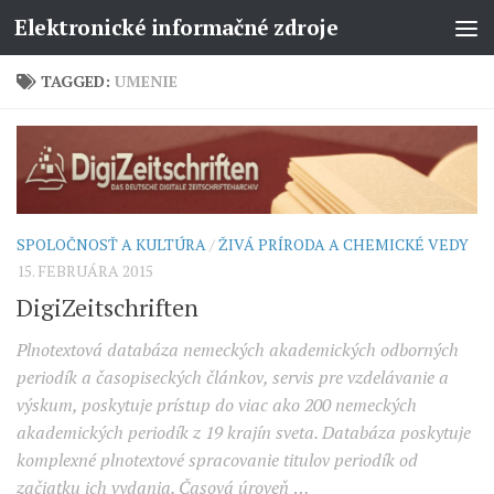
Elektronické informačné zdroje
TAGGED:
UMENIE
SPOLOČNOSŤ A KULTÚRA
/
ŽIVÁ PRÍRODA A CHEMICKÉ VEDY
15. FEBRUÁRA 2015
DigiZeitschriften
Plnotextová databáza nemeckých akademických odborných
periodík a časopiseckých článkov, servis pre vzdelávanie a
výskum, poskytuje prístup do viac ako 200 nemeckých
akademických periodík z 19 krajín sveta. Databáza poskytuje
komplexné plnotextové spracovanie titulov periodík od
začiatku ich vydania. Časová úroveň
…