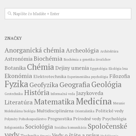
ZNAČKY
Anorganická chémia
Archeológia
Architektúra
Biochémia
Astronómia
Biochémia a genetika živočíchov
Chémia
Botanika
Dejiny umenia
Egyptológia
Ekológia lesa
Ekonómia
Filozofia
Elektrotechnika
Experimentálna psychológia
Fyzika
Geológia
Geografia
Geofyzika
História
Jazykoveda
Geotechnika
Informačná veda
Medicína
Matematika
Literatúra
Meranie
Multidisciplinárna
Politické vedy
Molekulárna biológia
Orientalistika
Prognostika
Prírodné vedy
Psychológia
Polyméry
Poľnohospodárstvo
Spoločenské
Sociológia
Religionistika
Sociálna komunikácia
vedy
Vedy o štáte a práve
Technika
Umenie
Vzdelávanie