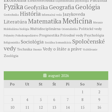
Filozofia
Elektrotechnika
Experimentálna psychológia
Fyzika
Geológia
Geografia
Geofyzika
História
Jazykoveda
Geotechnika
Informačná veda
Medicína
Matematika
Literatúra
Meranie
Multidisciplinárna
Politické vedy
Molekulárna biológia
Orientalistika
Prognostika
Prírodné vedy
Psychológia
Polyméry
Poľnohospodárstvo
Spoločenské
Sociológia
Religionistika
Sociálna komunikácia
vedy
Vedy o štáte a práve
Technika
Umenie
Vzdelávanie
Zoológia
august 2026
Po
Ut
St
Št
Pi
So
Ne
1
2
3
4
5
6
7
8
9
10
11
12
13
14
15
16