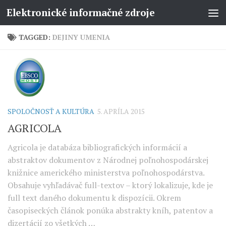
Elektronické informačné zdroje
TAGGED:
DEJINY UMENIA
SPOLOČNOSŤ A KULTÚRA
5. APRÍLA 2015
AGRICOLA
Agricola je databáza bibliografických informácií a
abstraktov dokumentov z Národnej poľnohospodárskej
knižnice amerického ministerstva poľnohospodárstva.
Obsahuje vyhľadávač full-textov – ktorý lokalizuje, kde je
full text daného dokumentu k dispozícii. Okrem
časopiseckých článok ponúka abstrakty kníh, patentov a
dizertácií zo všetkých …