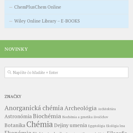
ChemPlusChem Online
Wiley Online Library – E-BOOKS
NOVINKY
ZNAČKY
Anorganická chémia
Archeológia
Architektúra
Biochémia
Astronómia
Biochémia a genetika živočíchov
Chémia
Botanika
Dejiny umenia
Egyptológia
Ekológia lesa
Ekonómia