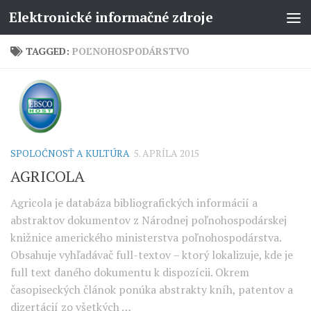
Elektronické informačné zdroje
TAGGED:
POĽNOHOSPODÁRSTVO
SPOLOČNOSŤ A KULTÚRA
5. APRÍLA 2015
AGRICOLA
Agricola je databáza bibliografických informácií a
abstraktov dokumentov z Národnej poľnohospodárskej
knižnice amerického ministerstva poľnohospodárstva.
Obsahuje vyhľadávač full-textov – ktorý lokalizuje, kde je
full text daného dokumentu k dispozícii. Okrem
časopiseckých článok ponúka abstrakty kníh, patentov a
dizertácií zo všetkých …