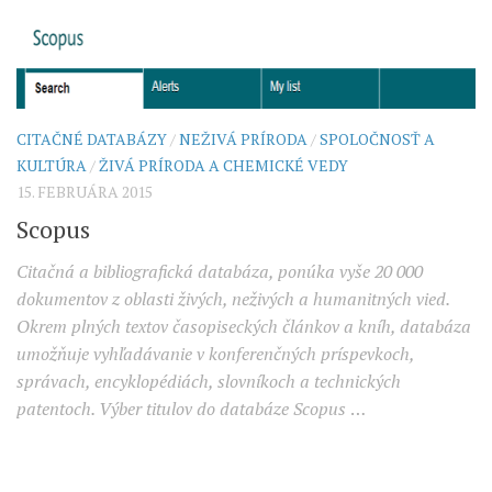
CITAČNÉ DATABÁZY
/
NEŽIVÁ PRÍRODA
/
SPOLOČNOSŤ A
KULTÚRA
/
ŽIVÁ PRÍRODA A CHEMICKÉ VEDY
15. FEBRUÁRA 2015
Scopus
Citačná a bibliografická databáza, ponúka vyše 20 000
dokumentov z oblasti živých, neživých a humanitných vied.
Okrem plných textov časopiseckých článkov a kníh, databáza
umožňuje vyhľadávanie v konferenčných príspevkoch,
správach, encyklopédiách, slovníkoch a technických
patentoch. Výber titulov do databáze Scopus
…