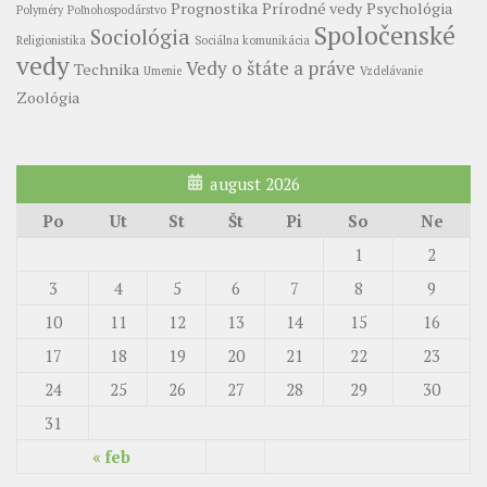
Prognostika
Prírodné vedy
Psychológia
Polyméry
Poľnohospodárstvo
Spoločenské
Sociológia
Religionistika
Sociálna komunikácia
vedy
Vedy o štáte a práve
Technika
Umenie
Vzdelávanie
Zoológia
august 2026
Po
Ut
St
Št
Pi
So
Ne
1
2
3
4
5
6
7
8
9
10
11
12
13
14
15
16
17
18
19
20
21
22
23
24
25
26
27
28
29
30
31
« feb