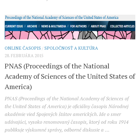
ONLINE ČASOPIS
/
SPOLOČNOSŤ A KULTÚRA
28. FEBRUÁRA 2015
PNAS (Proceedings of the National
Academy of Sciences of the United States of
America)
PNAS (Proceedings of the National Academy of Sciences of
the United States of America) je oficiálny časopis Národnej
akadémie vied Spojených štátov amerických. Ide o smer
udávajúci, vysoko renomovaný časopis, ktorý od roku 1914
publikuje výskumné správy, odborné diskusie a
…