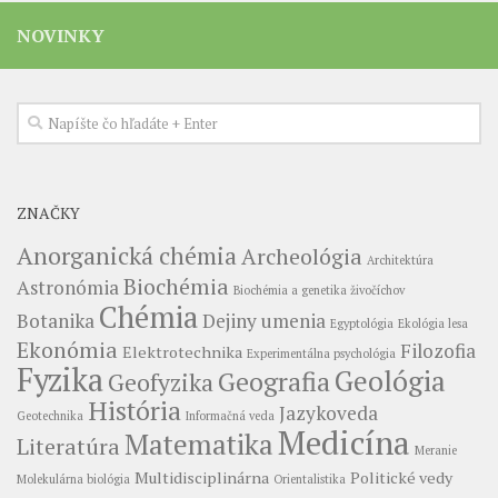
NOVINKY
ZNAČKY
Anorganická chémia
Archeológia
Architektúra
Biochémia
Astronómia
Biochémia a genetika živočíchov
Chémia
Botanika
Dejiny umenia
Egyptológia
Ekológia lesa
Ekonómia
Filozofia
Elektrotechnika
Experimentálna psychológia
Fyzika
Geológia
Geografia
Geofyzika
História
Jazykoveda
Geotechnika
Informačná veda
Medicína
Matematika
Literatúra
Meranie
Multidisciplinárna
Politické vedy
Molekulárna biológia
Orientalistika