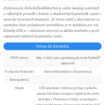
Elektronische ZeitschriftenBibliothek je online katalóg vedeckých
a odborných periodík z knižníc a akademických pracovísk najmä v
nemecky hovoriacich krajinách. Ak chcete zistiť, v akej knižnici sa
nachádza Vami požadované periodikum, je to databáza pre vás.
Katalóg EZB je v súčasnosti otvorený aj ďalším krajinám a počet
zapojených inštitúcií kontinuálne rastie.
Vstup do databázy
WWW adresa
http://rzblx1.uni-regensburg.de/ezeit/fl.phtml?
bibid=SAV
Producent/Vydavateľ
Univerzitná knižnica v Regensburgu
Retrospektíva
Obsah
EZB umožňuje efektívne prístup z jedného
miesta k tisíckam časopisov (úplné texty alebo
abstrakty). Plnotextové články sú dostupné v
rámci predplatného (licencované databázy SAV