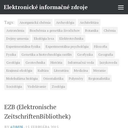
Elektronické informačné zdroje
Tags:
Anorganická chémia
Archeológia
Architektúra
Astronómia
Biochémia a genetika živočíchov
Botanika
Chémia
Dejiny umenia
Ekológia lesa
Elektrotechnika
Experimentálna fyzika
Experimentálna psychológia
Filozofia
Fyzika
Genetika a biotechnológia rastlín
Geofyzika
Geografia
Geológia
Geotechnika
História
Informačná veda
Jazykoveda
Krajinná ekológia
Kultúra
Literatúra
Medicína
Meranie
Molekulárna biológia
Orientalistika
Polyméry
Regionalistika
Sociológia
Vzdelávanie
Zoológia
EZB (Elektronische
ZeitschriftenBibliothek)
BY
ADMIN
· 15. FEBRUÁRA 2015