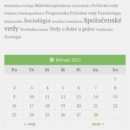
Multidisciplinárna
Politické vedy
Molekulárna biológia
Orientalistika
Prognostika
Prírodné vedy
Psychológia
Polyméry
Poľnohospodárstvo
Spoločenské
Sociológia
Religionistika
Sociálna komunikácia
vedy
Vedy o štáte a práve
Technika
Umenie
Vzdelávanie
Zoológia
február 2015
Po
Ut
St
Št
Pi
So
Ne
1
2
3
4
5
6
7
8
9
10
11
12
13
14
15
16
17
18
19
20
21
22
23
24
25
26
27
28
« aug
mar »