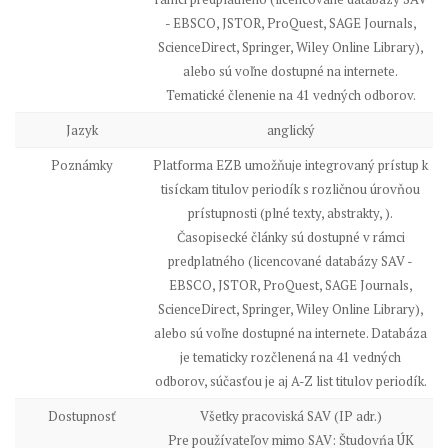
- EBSCO, JSTOR, ProQuest, SAGE Journals,
ScienceDirect, Springer, Wiley Online Library),
alebo sú voľne dostupné na internete.
Tematické členenie na 41 vedných odborov.
Jazyk
anglický
Poznámky
Platforma EZB umožňuje integrovaný prístup k
tisíckam titulov periodík s rozličnou úrovňou
prístupnosti (plné texty, abstrakty, ).
Časopisecké články sú dostupné v rámci
predplatného (licencované databázy SAV -
EBSCO, JSTOR, ProQuest, SAGE Journals,
ScienceDirect, Springer, Wiley Online Library),
alebo sú voľne dostupné na internete. Databáza
je tematicky rozčlenená na 41 vedných
odborov, súčasťou je aj A-Z list titulov periodík.
Dostupnosť
Všetky pracoviská SAV (IP adr.)
Pre používateľov mimo SAV: Študovńa ÚK