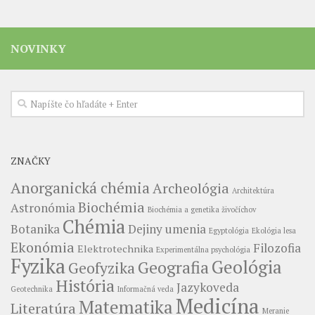
NOVINKY
ZNAČKY
Anorganická chémia
Archeológia
Architektúra
Biochémia
Astronómia
Biochémia a genetika živočíchov
Chémia
Botanika
Dejiny umenia
Egyptológia
Ekológia lesa
Ekonómia
Filozofia
Elektrotechnika
Experimentálna psychológia
Fyzika
Geológia
Geografia
Geofyzika
História
Jazykoveda
Geotechnika
Informačná veda
Medicína
Matematika
Literatúra
Meranie