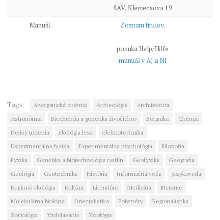
SAV, Klemensova 19
Manuál
Zoznam titulov.
ponuka Help/Hilfe
manuál v AJ a NJ
Tags:
Anorganická chémia
Archeológia
Architektúra
Astronómia
Biochémia a genetika živočíchov
Botanika
Chémia
Dejiny umenia
Ekológia lesa
Elektrotechnika
Experimentálna fyzika
Experimentálna psychológia
Filozofia
Fyzika
Genetika a biotechnológia rastlín
Geofyzika
Geografia
Geológia
Geotechnika
História
Informačná veda
Jazykoveda
Krajinná ekológia
Kultúra
Literatúra
Medicína
Meranie
Molekulárna biológia
Orientalistika
Polyméry
Regionalistika
Sociológia
Vzdelávanie
Zoológia