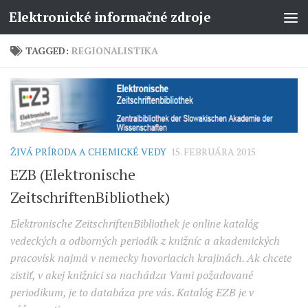
Elektronické informačné zdroje
TAGGED:
REGIONALISTIKA
ŽIVÁ PRÍRODA A CHEMICKÉ VEDY
15. FEBRUÁRA 2015
EZB (Elektronische
ZeitschriftenBibliothek)
Elektronische ZeitschriftenBibliothek je online katalóg
vedeckých a odborných periodík z knižníc a akademických
pracovísk najmä v nemecky hovoriacich krajinách. Ak chcete
zistiť, v akej knižnici sa nachádza Vami požadované
periodikum, je to databáza pre vás. Katalóg EZB je v