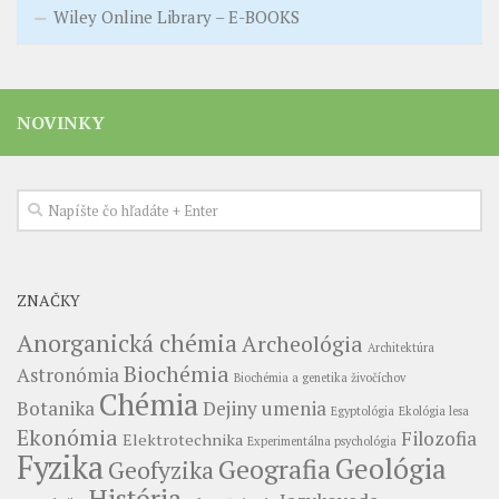
Wiley Online Library – E-BOOKS
NOVINKY
ZNAČKY
Anorganická chémia
Archeológia
Architektúra
Biochémia
Astronómia
Biochémia a genetika živočíchov
Chémia
Botanika
Dejiny umenia
Egyptológia
Ekológia lesa
Ekonómia
Filozofia
Elektrotechnika
Experimentálna psychológia
Fyzika
Geológia
Geografia
Geofyzika
História