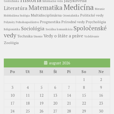
Jazykoveda
Geotechnika
Informačná veda
Medicína
Matematika
Literatúra
Meranie
Multidisciplinárna
Politické vedy
Molekulárna biológia
Orientalistika
Prognostika
Prírodné vedy
Psychológia
Polyméry
Poľnohospodárstvo
Spoločenské
Sociológia
Religionistika
Sociálna komunikácia
vedy
Vedy o štáte a práve
Technika
Umenie
Vzdelávanie
Zoológia
august 2026
Po
Ut
St
Št
Pi
So
Ne
1
2
3
4
5
6
7
8
9
10
11
12
13
14
15
16
17
18
19
20
21
22
23
24
25
26
27
28
29
30