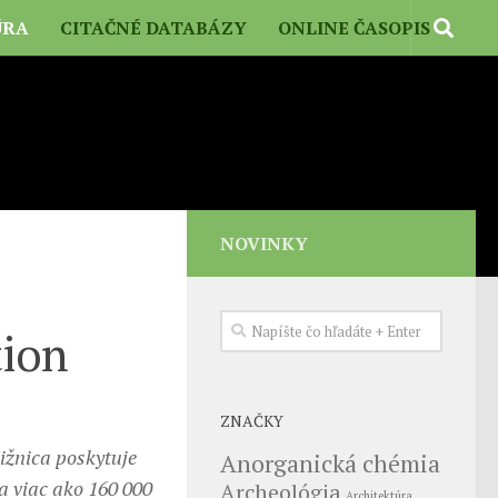
ÚRA
CITAČNÉ DATABÁZY
ONLINE ČASOPIS
NOVINKY
tion
ZNAČKY
ižnica poskytuje
Anorganická chémia
a viac ako 160 000
Archeológia
Architektúra