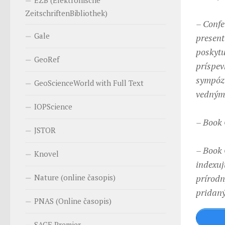
EZB (Elektronische
ZeitschriftenBibliothek)
– Confe
Gale
present
poskytu
GeoRef
príspev
sympózi
GeoScienceWorld with Full Text
vedným 
IOPScience
– Book 
JSTOR
– Book 
Knovel
indexuj
Nature (online časopis)
prírodn
pridaný
PNAS (Online časopis)
SAGE Premier