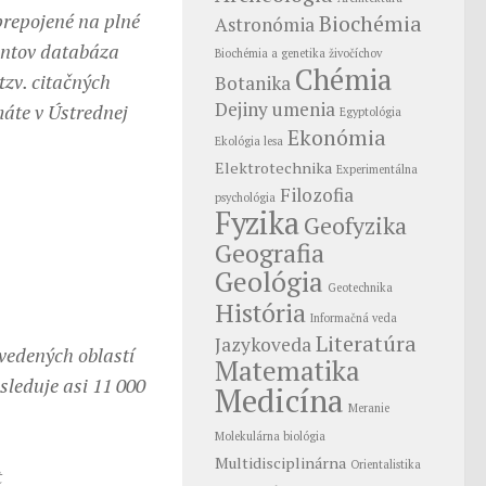
prepojené na plné
Biochémia
Astronómia
entov databáza
Biochémia a genetika živočíchov
Chémia
tzv. citačných
Botanika
Dejiny umenia
máte v Ústrednej
Egyptológia
Ekonómia
Ekológia lesa
Elektrotechnika
Experimentálna
Filozofia
psychológia
Fyzika
Geofyzika
Geografia
Geológia
Geotechnika
História
Informačná veda
Literatúra
Jazykoveda
uvedených oblastí
Matematika
sleduje asi 11 000
Medicína
Meranie
Molekulárna biológia
Multidisciplinárna
Orientalistika
t