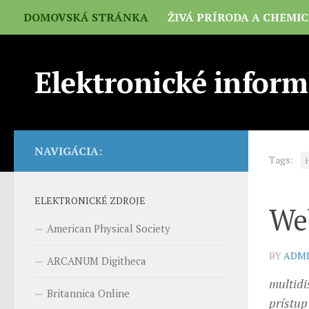
DOMOVSKÁ STRÁNKA
ŽIVÁ PRÍRODA A CHEMI
Elektronické inform
NAVIGÁCIA:
Tags:
ELEKTRONICKÉ ZDROJE
Web
American Physical Society
BY
ADM
ARCANUM Digitheca
multidi
Britannica Online
prístup