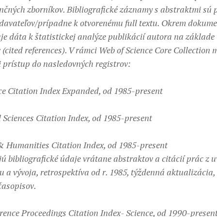
nčných zborníkov. Bibliografické záznamy s abstraktmi sú 
ydavateľov/prípadne k otvorenému full textu. Okrem dokum
je dáta k štatistickej analýze publikácií autora na základe 
 (cited references). V rámci Web of Science Core Collection 
i prístup do nasledovných registrov:
ce Citation Index Expanded, od 1985-present
l Sciences Citation Index, od 1985-present
& Humanities Citation Index, od 1985-present
ú bibliografické údaje vrátane abstraktov a citácií prác z 
 a vývoja, retrospektíva od r. 1985, týždenná aktualizácia, 
 časopisov.
rence Proceedings Citation Index- Science, od 1990-presen