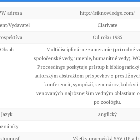
W adresa
http://isiknowledge.com/
ent/Vydavateľ
Clarivate
rospektíva
Od roku 1985
Obsah
Multidisciplinárne zameranie (prírodné ve
spoločenské vedy, umenie, humanitné vedy). W
Proceedings poskytuje prístup k bibliografic
autorským abstraktom príspevkov z prestížny
konferencií, sympózií, seminárov, kolokvi
venovaných najrôznejším vedným oblastiam od
po zoológiu.
Jazyk
anglický
oznámky
stupnosť
Všetky pracoviská SAV (IP adr.