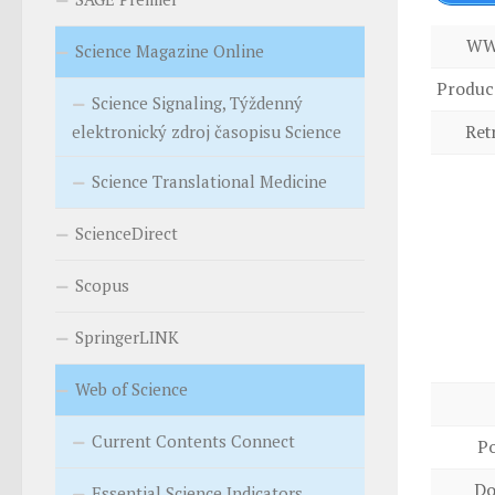
WW
Science Magazine Online
Produc
Science Signaling, Týždenný
elektronický zdroj časopisu Science
Ret
Science Translational Medicine
ScienceDirect
Scopus
SpringerLINK
Web of Science
Current Contents Connect
P
Do
Essential Science Indicators