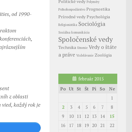
Politické vedy
Polyméry
Prognostika
Poľnohospodárstvo
ties, od 1990-
Prírodné vedy
Psychológia
Sociológia
Religionistika
traktom
Sociálna komunikácia
Spoločenské vedy
konferenciách,
ajrôznejším
Vedy o štáte
Technika
Umenie
a práve
Zoológia
Vzdelávanie
február 2015
sent
Po
Ut
St
Št
Pi
So
Ne
níh z oblasti
1
vied, každý rok je
2
3
4
5
6
7
8
9
10
11
12
13
14
15
16
17
18
19
20
21
22