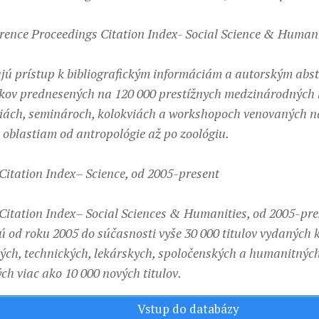
rence Proceedings Citation Index- Social Science & Humani
jú prístup k bibliografickým informáciám a autorským abs
kov prednesených na 120 000 prestížnych medzinárodných 
ách, seminároch, kolokviách a workshopoch venovaných n
oblastiam od antropológie až po zoológiu.
Citation Index– Science, od 2005-present
Citation Index– Social Sciences & Humanities, od 2005-pre
ú od roku 2005 do súčasnosti vyše 30 000 titulov vydaných k
ých, technických, lekárskych, spoločenských a humanitných 
ch viac ako 10 000 nových titulov.
Vstup do databázy