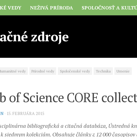
CKÉ VEDY
NEŽIVÁ PRÍRODA
SPOLOČNOSŤ A KULT
ačné zdroje
Humanitné vedy
Prírodné vedy
Spoločenské vedy
Technika
Umenie
 of Science CORE collec
IN
· 15. FEBRUÁRA 2015
sciplinárna bibliografická a citačná databáza, Ústredná kn
 k siedmym kolekciám. Obsahuje články z 12 000 časopisov 