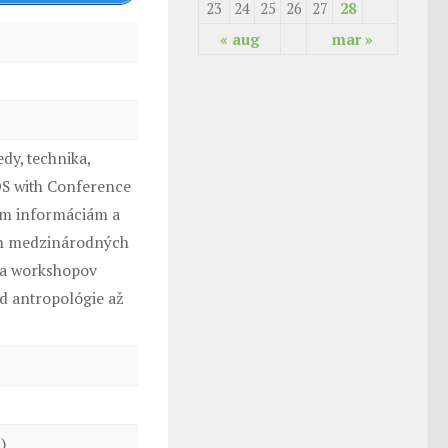
23
24
25
26
27
28
« aug
mar »
dy, technika,
OS with Conference
kým informáciám a
ch medzinárodných
í a workshopov
 antropológie až
)