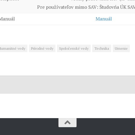
Pre používateľov mimo SAV: Študovńa ÚK SAV
Manuál
Manuál
Humanitné vedy
Prírodné vedy
Spoločenské vedy
Technika
Umenie