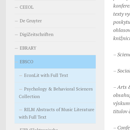
konfere
CEEOL
texty v
De Gruyter
poskytu
ohlasov
DigiZeitschriften
knižnic
EBRARY
– Scien
EBSCO
– Socia
EconLit with Full Text
– Arts 
Psychology & Behavioral Sciences
obsahuj
Collection
výskumu
RILM Abstracts of Music Literature
titulov
with Full Text
– Confe