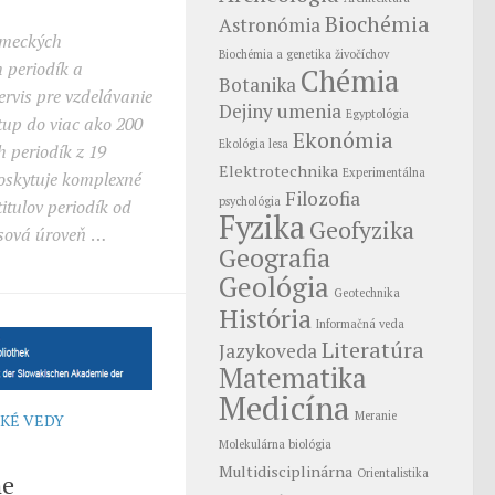
Biochémia
Astronómia
emeckých
Biochémia a genetika živočíchov
 periodík a
Chémia
Botanika
ervis pre vzdelávanie
Dejiny umenia
Egyptológia
tup do viac ako 200
Ekonómia
Ekológia lesa
 periodík z 19
Elektrotechnika
Experimentálna
poskytuje komplexné
Filozofia
psychológia
itulov periodík od
Fyzika
Geofyzika
asová úroveň
…
Geografia
Geológia
Geotechnika
História
Informačná veda
Literatúra
Jazykoveda
Matematika
Medicína
Meranie
CKÉ VEDY
Molekulárna biológia
Multidisciplinárna
Orientalistika
he