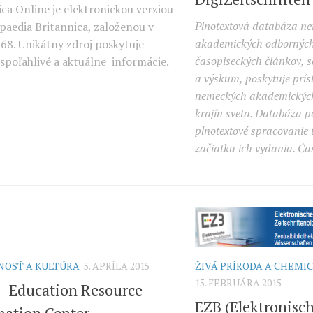
ica Online je elektronickou verziou
Plnotextová databáza n
paedia Britannica, založenou v
akademických odborných
68. Unikátny zdroj poskytuje
časopiseckých článkov, s
 spoľahlivé a aktuálne informácie.
a výskum, poskytuje prís
nemeckých akademických
krajín sveta. Databáza 
plnotextové spracovanie t
začiatku ich vydania. Č
NOSŤ A KULTÚRA
5. APRÍLA 2015
ŽIVÁ PRÍRODA A CHEMI
15. FEBRUÁRA 2015
– Education Resource
EZB (Elektronisc
mation Center