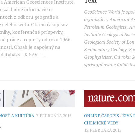
Text
a American Geosciences Institute.
e základné informácie o
GeoScience World je spolo
toch z odboru geografie a
organizácií: American As
e celého sveta. Okrem časopisov
Petroleum Geologists, A
knihy, konferenčné príspevky,
Institute Geological Soci
čné práce a reporty od roku 1966
Geological Society of Lon
snosti. Obsah je napojený na
Sedimentary Geology, Soc
 databázy UK SAV – …
Geophysicists. Od roku 2
sprístupňované úplné tex
NOSŤ A KULTÚRA
2. FEBRUÁRA 2015
ONLINE ČASOPIS
/
ŽIVÁ 
CHEMICKÉ VEDY
R
15. FEBRUÁRA 2015