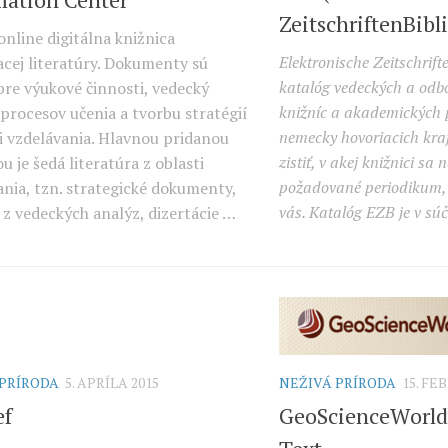
ZeitschriftenBibl
online digitálna knižnica
Elektronische Zeitschrift
acej literatúry. Dokumenty sú
katalóg vedeckých a odbo
pre výukové činnosti, vedecký
knižníc a akademických 
procesov učenia a tvorbu stratégií
nemecky hovoriacich kraj
ti vzdelávania. Hlavnou pridanou
zistiť, v akej knižnici s
 je šedá literatúra z oblasti
požadované periodikum, 
ania, tzn. strategické dokumenty,
vás. Katalóg EZB je v sú
 z vedeckých analýz, dizertácie …
 PRÍRODA
5. APRÍLA 2015
NEŽIVÁ PRÍRODA
15. FE
ef
GeoScienceWorld 