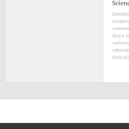
Scien
Databáza
časopis
vydavate
živej a n
vydavate
vybranýc
tituly a