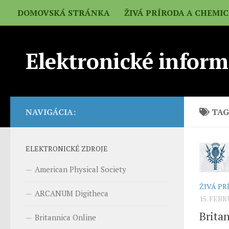
DOMOVSKÁ STRÁNKA
ŽIVÁ PRÍRODA A CHEMI
Elektronické inform
NAVIGÁCIA:
TAG
ELEKTRONICKÉ ZDROJE
American Physical Society
ŽIVÁ PR
ARCANUM Digitheca
15. FEB
Brita
Britannica Online