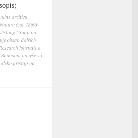
sopis)
nline archívu
ature (zal. 1869)
blishing Group na
ňuje obsah ďalších
Research journals a
. Bonusom navyše sú
 alebo prístup na