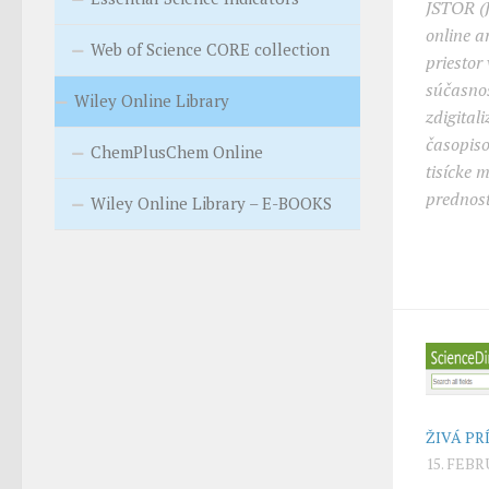
JSTOR (J
online a
Web of Science CORE collection
priestor
súčasnos
Wiley Online Library
zdigita
časopiso
ChemPlusChem Online
tisícke 
prednos
Wiley Online Library – E-BOOKS
ŽIVÁ PR
15. FEB