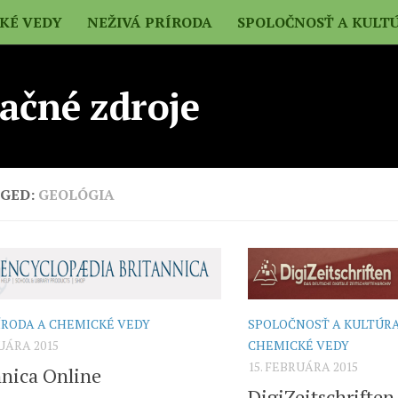
CKÉ VEDY
NEŽIVÁ PRÍRODA
SPOLOČNOSŤ A KULT
ačné zdroje
GED:
GEOLÓGIA
ÍRODA A CHEMICKÉ VEDY
SPOLOČNOSŤ A KULTÚR
RUÁRA 2015
CHEMICKÉ VEDY
15. FEBRUÁRA 2015
nnica Online
DigiZeitschriften