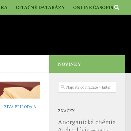
ÚRA
CITAČNÉ DATABÁZY
ONLINE ČASOPIS
NOVINKY
A
/
ŽIVÁ PRÍRODA A
ZNAČKY
Anorganická chémia
Archeológia
Architektúra