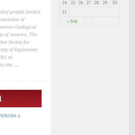
24
25
26
27
28
29
30
čný projekt šiestich
31
sociation of
« feb
merican Geological
ety of America, The
don Society for
iety of Exploration
001 sú
ty viac
…
PRÍRODA A