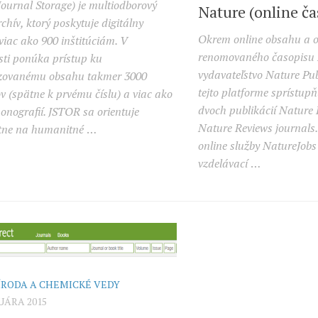
ournal Storage) je multiodborový
Nature (online ča
rchív, ktorý poskytuje digitálny
Okrem online obsahu a o
 viac ako 900 inštitúciám. V
renomovaného časopisu N
ti ponúka prístup ku
vydavateľstvo Nature Pu
lizovanému obsahu takmer 3000
tejto platforme sprístup
v (spätne k prvému číslu) a viac ako
dvoch publikácií Nature 
monografií. JSTOR sa orientuje
Nature Reviews journals
tne na humanitné
…
online služby NatureJobs
vzdelávací
…
ÍRODA A CHEMICKÉ VEDY
RUÁRA 2015