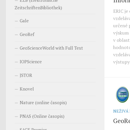
EZB (Elektronische
ZeitschriftenBibliothek)
ERIC je 
vzdeláv
Gale
určené 
výskum 
GeoRef
v oblas
hodnotou
GeoScienceWorld with Full Text
vzdeláv
výstupy
IOPScience
JSTOR
Knovel
Nature (online časopis)
NEŽIVÁ
PNAS (Online časopis)
GeoR
SAGE Premier