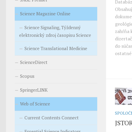
Databáz
Obsahuj
Science Magazine Online
dokumen
geológi
Science Signaling, Týždenný
zahŕňa 
elektronický zdroj časopisu Science
dizerta
do súča
Science Translational Medicine
ostatné
ScienceDirect
Scopus
SpringerLINK
Web of Science
SPOLOČ
Current Contents Connect
JSTO
Essential Science Indicators