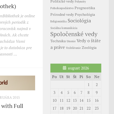
Politické vedy
Polyméry
iothek)
Prognostika
Poľnohospodárstvo
Prírodné vedy
Psychológia
enBibliothek je online
Sociológia
rných periodík z
Religionistika
pracovísk najmä v
Sociálna komunikácia
Spoločenské vedy
inách. Ak chcete
Vedy o štáte
a nachádza Vami
Technika
Umenie
a práve
je to databáza pre
Zoológia
Vzdelávanie
časnosti
…
august 2026
Po
Ut
St
Št
Pi
So
Ne
1
2
3
4
5
6
7
8
9
BRUÁRA 2015
10
11
12
13
14
15
16
with Full
17
18
19
20
21
22
23