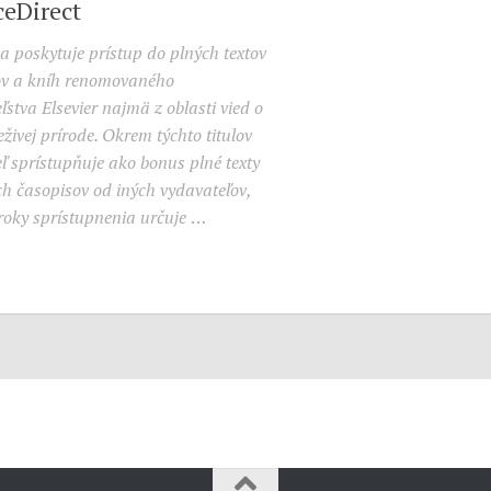
ceDirect
 poskytuje prístup do plných textov
ov a kníh renomovaného
ľstva Elsevier najmä z oblasti vied o
eživej prírode. Okrem týchto titulov
ľ sprístupňuje ako bonus plné texty
h časopisov od iných vydavateľov,
j roky sprístupnenia určuje
…