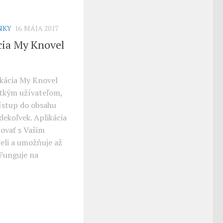
NKY
16. MÁJA 2017
cia My Knovel
ikácia My Knovel
šetkým užívateľom,
ístup do obsahu
dekoľvek. Aplikácia
ovať s Vašim
li a umožňuje až
 Funguje na