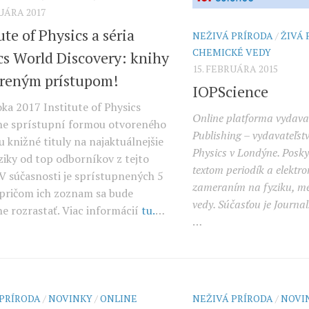
RUÁRA 2017
ute of Physics a séria
NEŽIVÁ PRÍRODA
/
ŽIVÁ 
CHEMICKÉ VEDY
cs World Discovery: knihy
15. FEBRUÁRA 2015
oreným prístupom!
IOPScience
oka 2017 Institute of Physics
Online platforma vydava
e sprístupní formou otvoreného
Publishing – vydavateľstv
 knižné tituly na najaktuálnejšie
Physics v Londýne. Poskyt
ziky od top odborníkov z tejto
textom periodík a elektro
 V súčasnosti je sprístupnených 5
zameraním na fyziku, me
, pričom ich zoznam sa bude
vedy. Súčasťou je Journal
e rozrastať. Viac informácií
tu.
…
…
 PRÍRODA
/
NOVINKY
/
ONLINE
NEŽIVÁ PRÍRODA
/
NOVI