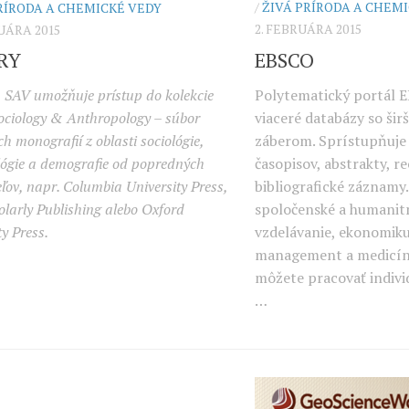
/
ŽIVÁ PRÍRODA A CHEM
RÍRODA A CHEMICKÉ VEDY
2. FEBRUÁRA 2015
RUÁRA 2015
EBSCO
RY
Polytematický portál 
 SAV umožňuje prístup do kolekcie
viaceré databázy so šir
ociology & Anthropology – súbor
záberom. Sprístupňuje 
h monografií z oblasti sociológie,
časopisov, abstrakty, re
ógie a demografie od popredných
bibliografické záznamy
ľov, napr. Columbia University Press,
spoločenské a humanit
larly Publishing alebo Oxford
vzdelávanie, ekonomiku,
ty Press.
management a medicín
môžete pracovať indivi
…