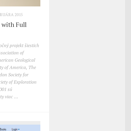
BRUÁRA 2015
with Full
čný projekt šiestich
sociation of
merican Geological
ety of America, The
don Society for
iety of Exploration
001 sú
ty viac
…