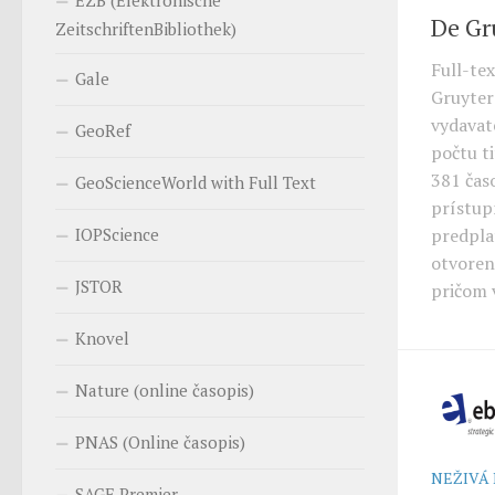
EZB (Elektronische
De Gr
ZeitschriftenBibliothek)
Full-te
Gale
Gruyter
vydavat
GeoRef
počtu ti
381 čas
GeoScienceWorld with Full Text
prístup
predpla
IOPScience
otvoren
JSTOR
pričom 
Knovel
Nature (online časopis)
PNAS (Online časopis)
NEŽIVÁ
SAGE Premier