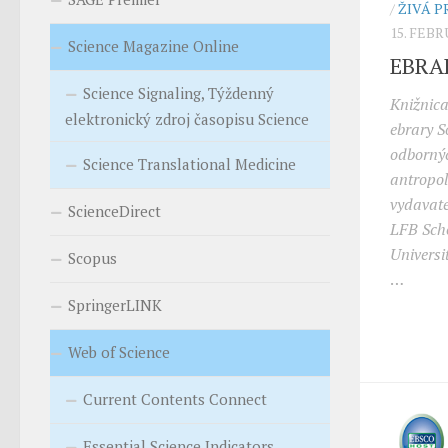
/
ŽIVÁ P
15. FEB
Science Magazine Online
EBRA
Science Signaling, Týždenný
Knižnica
elektronický zdroj časopisu Science
ebrary S
odbornýc
Science Translational Medicine
antropol
vydavate
ScienceDirect
LFB Scho
Universi
Scopus
…
SpringerLINK
Web of Science
Current Contents Connect
Essential Science Indicators