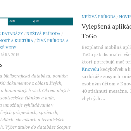
NEŽIVÁ PRÍRODA
/
NOVI
Vylepšená apliká
É DATABÁZY
/
NEŽIVÁ PRÍRODA
/
ToGo
NOSŤ A KULTÚRA
/
ŽIVÁ PRÍRODA A
Bezplatná mobilná apl
KÉ VEDY
ToGo je k dispozícii v
RUÁRA 2015
ktorí potrebujú mať pr
s
Knovelu
kedykoľvek a k
a bibliografická databáza, ponúka
sa dokáže zosynchroniz
000 dokumentov z oblasti živých,
osobným účtom v Knove
 a humanitných vied. Okrem plných
40 stiahnutí mesačne.
asopiseckých článkov a kníh,
chytrých …
a umožňuje vyhľadávanie v
čných príspevkoch, správach,
édiách, slovníkoch a technických
h. Výber titulov do databáze Scopus