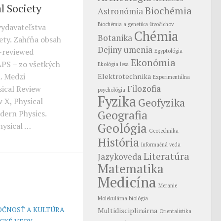
l Society
Biochémia
Astronómia
Biochémia a genetika živočíchov
vydavateľstva
Chémia
Botanika
ety. Zahŕňa obsah
Dejiny umenia
-reviewed
Egyptológia
Ekonómia
PS – zo všetkých
Ekológia lesa
d. Medzi
Elektrotechnika
Experimentálna
Filozofia
sical Review
psychológia
Fyzika
Geofyzika
w X, Physical
Geografia
dern Physics.
Geológia
hysical …
Geotechnika
História
Informačná veda
Literatúra
Jazykoveda
Matematika
Medicína
Meranie
Molekulárna biológia
OČNOSŤ A KULTÚRA
Multidisciplinárna
Orientalistika