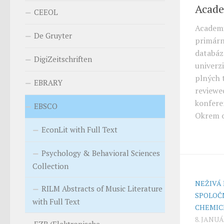
Acade
CEEOL
Academi
De Gruyter
primárn
databáz
DigiZeitschriften
univerz
plných 
EBRARY
reviewe
konfere
EBSCO
Okrem ob
EconLit with Full Text
Psychology & Behavioral Sciences
Collection
NEŽIVÁ
RILM Abstracts of Music Literature
SPOLOČ
with Full Text
CHEMIC
8. JANUÁ