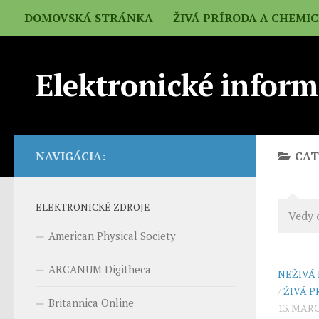
DOMOVSKÁ STRÁNKA
ŽIVÁ PRÍRODA A CHEMI
Elektronické inform
NAVIGÁCIA:
CAT
ELEKTRONICKÉ ZDROJE
Vedy 
American Physical Society
ARCANUM Digitheca
NEŽIVÁ
/
ŽIVÁ P
Britannica Online
13. MARC