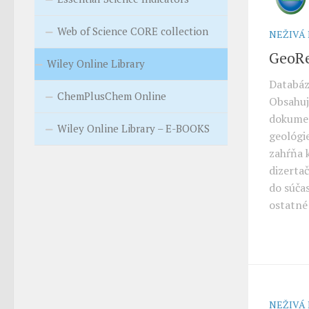
Web of Science CORE collection
NEŽIVÁ
GeoR
Wiley Online Library
Databáz
ChemPlusChem Online
Obsahuj
dokumen
Wiley Online Library – E-BOOKS
geológi
zahŕňa 
dizerta
do súča
ostatné
NEŽIVÁ