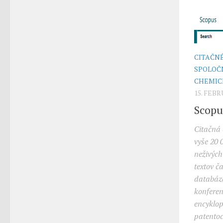
CITAČN
SPOLOČ
CHEMIC
15. FEB
Scopu
Citačná 
vyše 20 
neživých
textov č
databáz
konferen
encyklop
patentoc