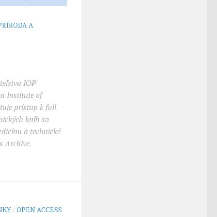
PRÍRODA A
teľstva IOP
a Institute of
uje prístup k full
nických kníh so
dicínu a technické
s Archive.
NKY
/
OPEN ACCESS