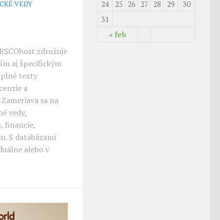
24
25
26
27
28
29
30
ICKÉ VEDY
31
« feb
EBSCOhost združuje
ším aj špecifickým
plné texty
cenzie a
. Zameriava sa na
né vedy,
 financie,
u. S databázami
duálne alebo v