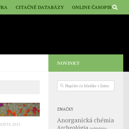
ÚRA
CITAČNÉ DATABÁZY
ONLINE ČASOPIS
NOVINKY
ZNAČKY
Anorganická chémia
GUSTA 2013
Archeológia
Architektúra