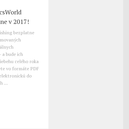
icsWorld
tne v 2017!
ishing bezplatne
nomovaných
kálnych
 a bude ich
iebehu celého roka
ete vo formáte PDF
elektronickú do
ch …