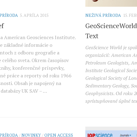
 PRÍRODA
5. APRÍLA 2015
NEŽIVÁ PRÍRODA
15. FE
ef
GeoScienceWorld 
Text
a American Geosciences Institute.
e základné informácie o
GeoScience World je spolo
toch z odboru geografie a
organizácií: American As
e celého sveta. Okrem časopisov
Petroleum Geologists, A
knihy, konferenčné príspevky,
Institute Geological Soci
čné práce a reporty od roku 1966
Geological Society of Lon
snosti. Obsah je napojený na
Sedimentary Geology, Soc
 databázy UK SAV – …
Geophysicists. Od roku 2
sprístupňované úplné tex
 PRÍRODA
/
NOVINKY
/
OPEN ACCESS