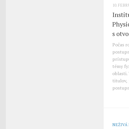
10. FEB
Instit
Physi
s otv
Počas r
postupn
prístupu
témy fy
oblasti.
titulov
postupn
NEŽIVÁ