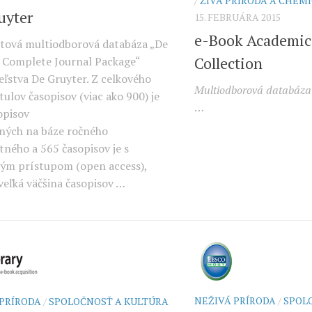
/
ŽIVÁ PRÍRODA A CHEM
uyter
15. FEBRUÁRA 2015
e-Book Academic 
xtová multiodborová databáza „De
Collection
 Complete Journal Package“
eľstva De Gruyter. Z celkového
Multiodborová databáza 
tulov časopisov (viac ako 900) je
…
opisov
ných na báze ročného
tného a 565 časopisov je s
ým prístupom (open access),
veľká väčšina časopisov …
NEŽIVÁ PRÍRODA
/
SPOL
 PRÍRODA
/
SPOLOČNOSŤ A KULTÚRA