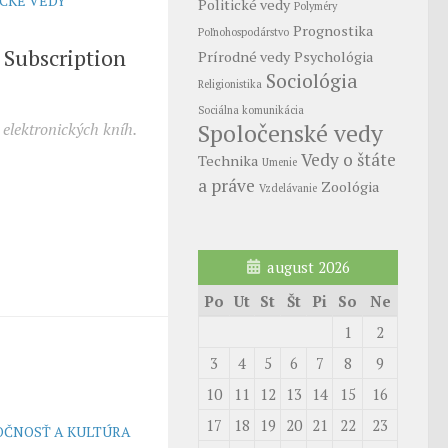
ICKÉ VEDY
Politické vedy
Polyméry
Prognostika
Poľnohospodárstvo
Subscription
Prírodné vedy
Psychológia
Sociológia
Religionistika
Sociálna komunikácia
Spoločenské vedy
elektronických kníh.
Vedy o štáte
Technika
Umenie
a práve
Zoológia
Vzdelávanie
august 2026
Po
Ut
St
Št
Pi
So
Ne
1
2
3
4
5
6
7
8
9
10
11
12
13
14
15
16
17
18
19
20
21
22
23
OČNOSŤ A KULTÚRA