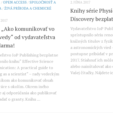
S
/
OPEN ACCESS
/
SPOLOČNOSŤ A
2. JÚNA 2017
A
/
ŽIVÁ PRÍRODA A CHEMICKÉ
Knihy série Phys
Discovery bezpla
 2017
 „Ako komunikovať vo
Vydavateľstvo IoP Publ
sprístupnilo sériu re
 vedy“ od vydavateľstva
knižných titulov z fyzi
darma!
a astronomických vied –
postupne pribúdať v pr
eľstvo IoP Publishing bezplatne
2017. Stiahnuť ich môž
pnilo knihu“ Effective Science
alebo nainštalovať ako 
cation: A practical guide to
Vašej čítačky. Nájdete i
g as a scientist“ – rady vedeckým
íkom ako komunikovať obsah
práce s okolím. Okrem iného
e aj odporúčania ako publikovať
iadať o granty. Knihu …