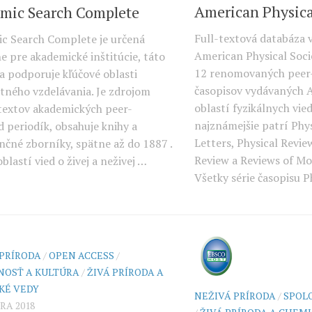
American Physica
mic Search Complete
Full-textová databáza 
c Search Complete je určená
American Physical Soci
e pre akademické inštitúcie, táto
12 renomovaných peer
a podporuje kľúčové oblasti
časopisov vydávaných A
itného vzdelávania. Je zdrojom
oblastí fyzikálnych vie
textov akademických peer-
najznámejšie patrí Phy
d periodík, obsahuje knihy a
Letters, Physical Revie
nčné zborníky, spätne až do 1887 .
Review a Reviews of Mo
lastí vied o živej a neživej …
Všetky série časopisu P
 PRÍRODA
/
OPEN ACCESS
/
NOSŤ A KULTÚRA
/
ŽIVÁ PRÍRODA A
KÉ VEDY
NEŽIVÁ PRÍRODA
/
SPOL
RA 2018