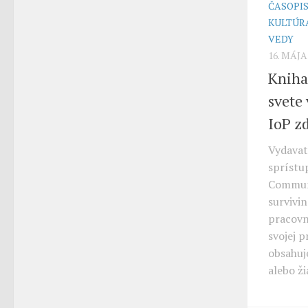
ČASOPI
KULTÚR
VEDY
16. MÁJA
Kniha
svete
IoP z
Vydavat
sprístu
Communi
survivin
pracovn
svojej 
obsahuj
alebo ž