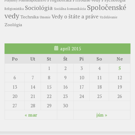
Polyméry
Poľnohospodárstvo
Spoločenské
Sociológia
Religionistika
Sociálna komunikácia
vedy
Vedy o štáte a práve
Technika
Umenie
Vzdelávanie
Zoológia
apríl 2015
Po
Ut
St
Št
Pi
So
Ne
1
2
3
4
5
6
7
8
9
10
11
12
13
14
15
16
17
18
19
20
21
22
23
24
25
26
27
28
29
30
« mar
jún »