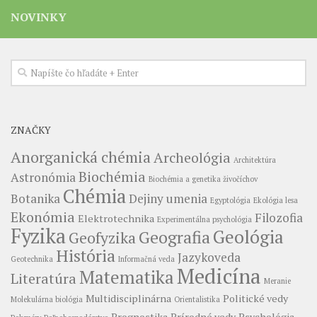
NOVINKY
ZNAČKY
Anorganická chémia
Archeológia
Architektúra
Biochémia
Astronómia
Biochémia a genetika živočíchov
Chémia
Botanika
Dejiny umenia
Egyptológia
Ekológia lesa
Ekonómia
Filozofia
Elektrotechnika
Experimentálna psychológia
Fyzika
Geológia
Geografia
Geofyzika
História
Jazykoveda
Geotechnika
Informačná veda
Medicína
Matematika
Literatúra
Meranie
Multidisciplinárna
Politické vedy
Molekulárna biológia
Orientalistika
Prognostika
Prírodné vedy
Psychológia