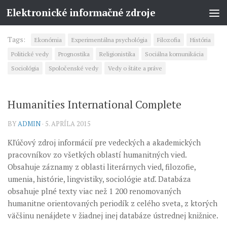
Elektronické informačné zdroje
Tags:
Ekonómia
Experimentálna psychológia
Filozofia
História
Politické vedy
Prognostika
Religionistika
Sociálna komunikácia
Sociológia
Spoločenské vedy
Vedy o štáte a práve
Humanities International Complete
BY
ADMIN
· 5. APRÍLA 2015
Kľúčový zdroj informácií pre vedeckých a akademických
pracovníkov zo všetkých oblastí humanitných vied.
Obsahuje záznamy z oblasti literárnych vied, filozofie,
umenia, histórie, lingvistiky, sociológie atď. Databáza
obsahuje plné texty viac než 1 200 renomovaných
humanitne orientovaných periodík z celého sveta, z ktorých
väčšinu nenájdete v žiadnej inej databáze ústrednej knižnice.